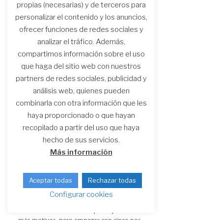
propias (necesarias) y de terceros para
referente en higiene femenina
personalizar el contenido y los anuncios,
sostenible
ofrecer funciones de redes sociales y
Cohitech cumple 15 años como líder de un
analizar el tráfico. Además,
profundo movimiento que no solo ha
cambiado los lineales del mercado sino
compartimos información sobre el uso
también la conciencia de cada vez más
que haga del sitio web con nuestros
personas, mujeres y hombres.
partners de redes sociales, publicidad y
Más información
análisis web, quienes pueden
combinarla con otra información que les
haya proporcionado o que hayan
recopilado a partir del uso que haya
hecho de sus servicios.
Más información
Aceptar todas
Rechazar todas
5 motivos por los que deberías
Configurar cookies
llevar la braguita menstrual
Estamos convencidas de que hay muchos