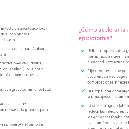
o inyecta un anestésico local
¿Cómo acelerar la 
sutura, con puntos
episiotomía?
el parto.
de la vagina para facilitar la
Utiliza compresas de al
parto.
transpiración y que man
humedad. Esto ayuda not
ráctica médica rutinaria,
 de la Salud (OMS), entre
Elije compresas que por 
iotomía a menos que sea
desprendan y se peguen 
complicaciones innecesa
 con grave sufrimiento fetal
Usa ropa interior de alg
la ropa ajustada y sintéti
acas en el bebé.
Lávate con agua y jabón
o son demasiado grandes para
reducir las infecciones. 
los gérmenes fecales ent
bien, sin frotar, y deja l
ies primero) y el parto va
asegurar su completo s