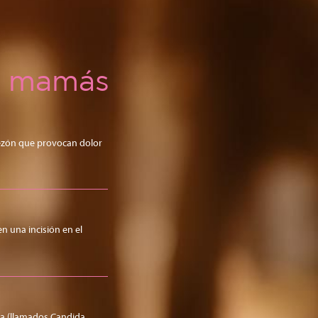
as mamás
pezón que provocan dolor
n una incisión en el
da (llamados Candida