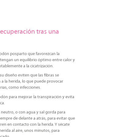
recuperación tras una
godón posparto que favorezcan la
tengan un equilibrio óptimo entre calor y
ablemente a la cicatrización.
su diseño eviten que las fibras se
a la herida, lo que puede provocar
rias, como infecciones.
odón para mejorar la transpiración y evita
ca.
 neutro, o con agua y sal gorda para
Siempre de delante a atrás, para evitar que
ren en contacto con la herida. Y sécate
a herida al aire, unos minutos, para
ecado.