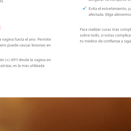
es.
Evita el estreñimiento, 
afectada. Elige alimentos 
:
Para realizar curas más comple
sobre todo, si notas compli
 la vagina hasta el ano. Permite
tu médico de confianza y siga
pero puede causar lesiones en
ulo (+/-45º) desde la vagina en
trizar, es la más utilizada