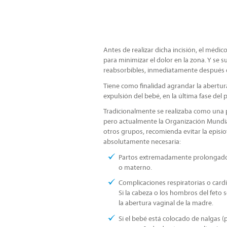
Antes de realizar dicha incisión, el médic
para minimizar el dolor en la zona. Y se 
reabsorbibles, inmediatamente después d
Tiene como finalidad agrandar la abertura 
expulsión del bebé, en la última fase del 
Tradicionalmente se realizaba como una p
pero actualmente la Organización Mundial
otros grupos, recomienda evitar la epis
absolutamente necesaria:
Partos extremadamente prolongados,
o materno.
Complicaciones respiratorias o cardi
Si la cabeza o los hombros del fet
la abertura vaginal de la madre.
Si el bebé está colocado de nalgas (p