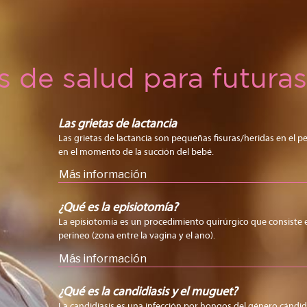
s de salud para futur
Las grietas de lactancia
Las grietas de lactancia son pequeñas fisuras/heridas en el 
en el momento de la succión del bebé.
Más información
¿Qué es la episiotomía?
La episiotomía es un procedimiento quirúrgico que consiste e
perineo (zona entre la vagina y el ano).
Más información
¿Qué es la candidiasis y el muguet?
La candidiasis es una infección por hongos del género cándi