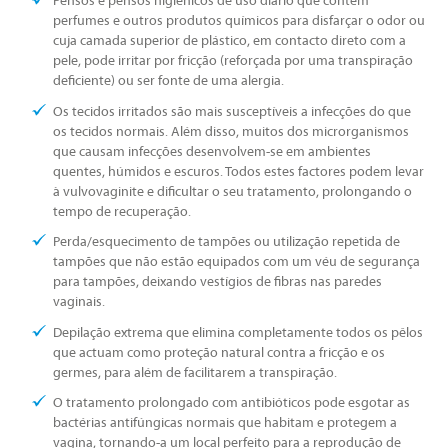
Pensos e pensos higiénicos de uso diário que contêm
perfumes e outros produtos químicos para disfarçar o odor ou
cuja camada superior de plástico, em contacto direto com a
pele, pode irritar por fricção (reforçada por uma transpiração
deficiente) ou ser fonte de uma alergia.
Os tecidos irritados são mais susceptíveis a infecções do que
os tecidos normais. Além disso, muitos dos microrganismos
que causam infecções desenvolvem-se em ambientes
quentes, húmidos e escuros. Todos estes factores podem levar
à vulvovaginite e dificultar o seu tratamento, prolongando o
tempo de recuperação.
Perda/esquecimento de tampões ou utilização repetida de
tampões que não estão equipados com um véu de segurança
para tampões, deixando vestígios de fibras nas paredes
vaginais.
Depilação extrema que elimina completamente todos os pêlos
que actuam como proteção natural contra a fricção e os
germes, para além de facilitarem a transpiração.
O tratamento prolongado com antibióticos pode esgotar as
bactérias antifúngicas normais que habitam e protegem a
vagina, tornando-a um local perfeito para a reprodução de