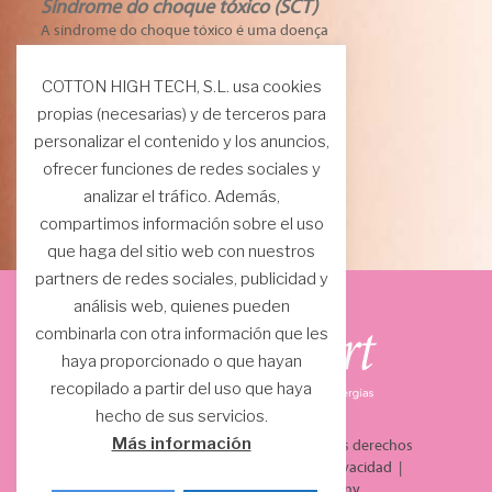
Síndrome do choque tóxico (SCT)
A síndrome do choque tóxico é uma doença
rara mas grave que pode ocorrer em
crianças e adultos de ambos os sexos. O
COTTON HIGH TECH, S.L. usa cookies
risco de SCT é maior em adolescentes e
propias (necesarias) y de terceros para
mulheres com menos de 30 anos do que em
personalizar el contenido y los anuncios,
mulheres mais velhas.
ofrecer funciones de redes sociales y
Mais informação
analizar el tráfico. Además,
compartimos información sobre el uso
que haga del sitio web con nuestros
partners de redes sociales, publicidad y
análisis web, quienes pueden
combinarla con otra información que les
haya proporcionado o que hayan
recopilado a partir del uso que haya
hecho de sus servicios.
Más información
© 2021 COTTON HIGH TECH, S.L. Todos los derechos
reservados.
Aviso Legal
|
Política de privacidad
|
Política de cookies
|
BaguésDisseny