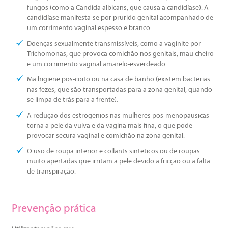
fungos (como a Candida albicans, que causa a candidíase). A
candidíase manifesta-se por prurido genital acompanhado de
um corrimento vaginal espesso e branco.
Doenças sexualmente transmissíveis, como a vaginite por
Trichomonas, que provoca comichão nos genitais, mau cheiro
e um corrimento vaginal amarelo-esverdeado.
Má higiene pós-coito ou na casa de banho (existem bactérias
nas fezes, que são transportadas para a zona genital, quando
se limpa de trás para a frente).
A redução dos estrogénios nas mulheres pós-menopáusicas
torna a pele da vulva e da vagina mais fina, o que pode
provocar secura vaginal e comichão na zona genital.
O uso de roupa interior e collants sintéticos ou de roupas
muito apertadas que irritam a pele devido à fricção ou à falta
de transpiração.
Prevenção prática