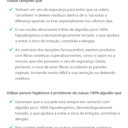
Utilizar tampões que:
Tenham um véu de segurança para evitar que se colem,
“arranhem” e deixem resíduos dentro de si. Vai notar a
diferença quando os tirar, especialmente nos últimos dias.
O seu núcleo absorvente é feito de algodão puro 100%
hipoalergénico e dermatologicamente testado, o que ajudará
a evitar o risco de irritação, comichão e alergias.
Ao contrário dos tampões Farmaconfort, existem produtos
com fibras sintéticas superabsorventes, como o rayon ou a
viscose, que não possuem o véu de segurança. Existe,
portanto, o risco de estas fibras se colarem às paredes
vaginais, tornando muito difícil a sua remoção ou deixando
resíduos.
Utilizar pensos higiénicos e protetores de cuecas 100% algodão que
Garantam que a sua pele está sempre em contacto com
algodão puro 100% hipoalergénico, dermatologicamente
testado, o que ajudará a evitar o risco de irritação, comichão e
alergias.
Não contêm perfumes ou outros componentes químicos