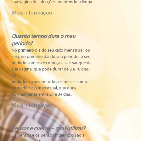
sua vagina de infecções, mantendo-a limpa.
Mais informação
Quanto tempo dura o meu
período?
No primeiro dia do seu ciclo menstrual, ou
seja, no primeiro dia do seu período, o seu
período começa e começa a sair sangue da
sua vagina, que pode durar de 2 a 10 dias.
Os
períodos ocorrem todos os meses como
parte do ciclo menstrual, que dura
normalmente entre 21 e 34 dias.
Mais informação
Pensos e cuecas – qual utilizar?
Os pensos e os pensos higiénicos são a