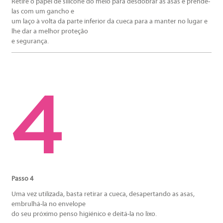
Retire o papel de silicone do meio para desdobrar as asas e prendê-
las com um gancho e
um laço à volta da parte inferior da cueca para a manter no lugar e
lhe dar a melhor proteção
e segurança.
Passo 4
Uma vez utilizada, basta retirar a cueca, desapertando as asas,
embrulhá-la no envelope
do seu próximo penso higiénico e deitá-la no lixo.