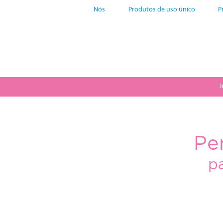
Nós
Produtos de uso único
P
I
Pe
pa