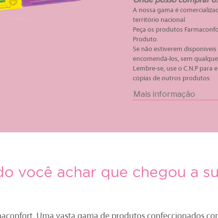
Onde posso comprar os
A nossa gama é comercializad
território nacional.
Peça os produtos Farmaconfor
Produto.
Se não estiverem disponívei
encomendá-los, sem qualquer 
Lembre-se, use o C.N.P para 
cópias de outros produtos.
Mais informação
o você achar que chegou a sua
aconfort.
Uma vasta gama de produtos confeccionados co