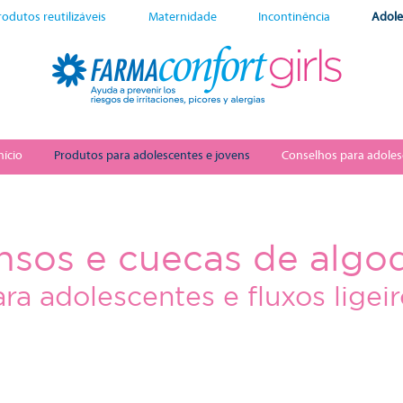
rodutos reutilizáveis
Maternidade
Incontinência
Adole
nício
Produtos para adolescentes e jovens
Conselhos para adoles
nsos e cuecas de algo
ra adolescentes e fluxos ligei