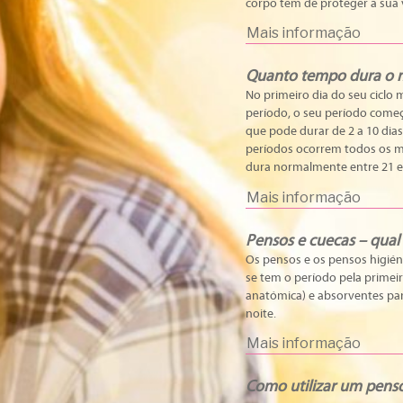
corpo tem de proteger a sua 
Mais informação
Quanto tempo dura o 
No primeiro dia do seu ciclo 
período, o seu período começ
que pode durar de 2 a 10 dias
períodos ocorrem todos os m
dura normalmente entre 21 e 
Mais informação
Pensos e cuecas – qual u
Os pensos e os pensos higién
se tem o período pela primei
anatómica) e absorventes par
noite.
Mais informação
Como utilizar um pens