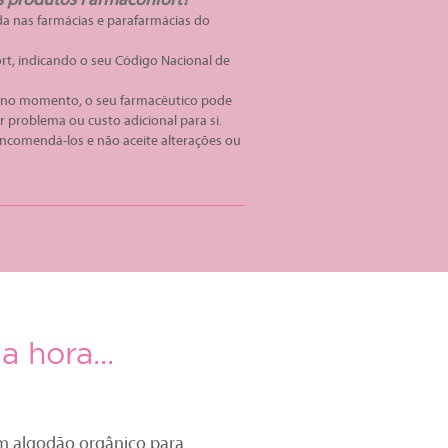
 produtos Farmaconfort?
a nas farmácias e parafarmácias do
t, indicando o seu Código Nacional de
s no momento, o seu farmacêutico pode
problema ou custo adicional para si.
encomendá-los e não aceite alterações ou
 hora...
m algodão orgânico para