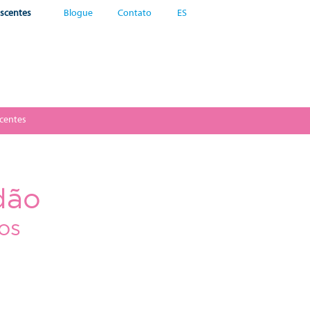
scentes
Blogue
Contato
ES
centes
dão
ros