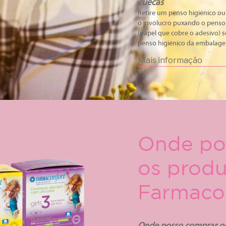
cuecas
Retire um penso higiénico ou
o invólucro puxando o penso 
(papel que cobre o adesivo) 
penso higiénico da embalagem
Mais informação
Onde po
os produ
Farmaco