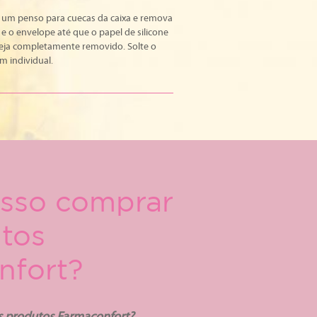
 um penso para cuecas da caixa e remova
e o envelope até que o papel de silicone
seja completamente removido. Solte o
 individual.
sso comprar
tos
nfort?