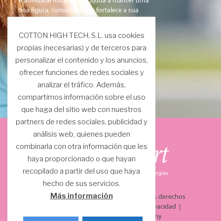
A atividade física não só ajuda a manter uma
boa figura, como também fortalece a sua
saúde geral e melhora o seu humor.
Mantenha uma rotina de descanso
COTTON HIGH TECH, S.L. usa cookies
adequada, os
propias (necesarias) y de terceros para
médicos recomendam dormir mais de 8
personalizar el contenido y los anuncios,
horas por dia.
ofrecer funciones de redes sociales y
Mais informação
analizar el tráfico. Además,
compartimos información sobre el uso
que haga del sitio web con nuestros
partners de redes sociales, publicidad y
análisis web, quienes pueden
combinarla con otra información que les
haya proporcionado o que hayan
recopilado a partir del uso que haya
hecho de sus servicios.
Más información
© 2021 COTTON HIGH TECH, S.L. Todos los derechos
reservados.
Aviso Legal
|
Política de privacidad
|
Política de cookies
|
BaguésDisseny